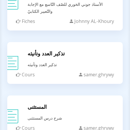
الأستاذ جوني الخوري للصّف التّاسع مع الإجابة
والتّعبير الكتابيّ
Fiches
Johnny AL-Khoury
تذكير العدد وتأنيثه
تذكير العدد وتأنيثه
Cours
samer.ghrywy
المستثنى
شرح درس المستثنى
Cours
samer.ghrywy