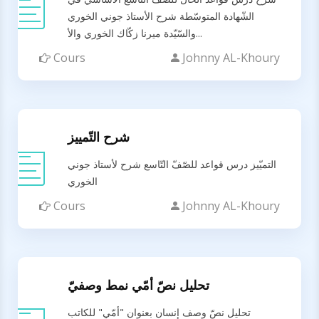
الشّهادة المتوسّطة شرح الأستاذ جوني الخوري
والسّيّدة ميرنا زكّاك الخوري والأ...
Cours
Johnny AL-Khoury
شرح التّمييز
التميّيز درس قواعد للصّفّ التّاسع شرح لأستاذ جوني
الخوري
Cours
Johnny AL-Khoury
تحليل نصّ أمّي نمط وصفيّ
تحليل نصّ وصف إنسان بعنوان "أمّي" للكاتب